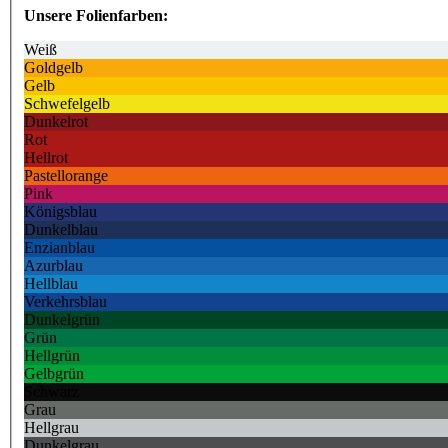
Unsere Folienfarben:
Weiß
Goldgelb
Gelb
Schwefelgelb
Dunkelrot
Rot
Hellrot
Pastellorange
Pink
Königsblau
Dunkelblau
Enzianblau
Azurblau
Hellblau
Verkehrsblau
Dunkelgrün
Grün
Hellgrün
Gelbgrün
Schwarz
Grau
Hellgrau
Dunkelgrau