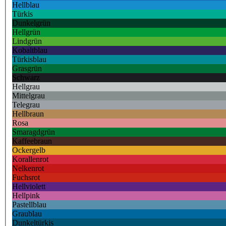
Hellblau
Türkis
Dunkelgrün
Hellgrün
Lindgrün
Kobaltblau
Türkisblau
Grasgrün
Schwarz
Hellgrau
Mittelgrau
Telegrau
Hellbraun
Rosa
Smaragdgrün
Kaffeebraun
Ockergelb
Korallenrot
Nelkenrot
Fuchsrot
Hellviolett
Hellpink
Pastellblau
Graublau
Dunkeltürkis