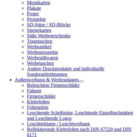
Menükarten
Plakate
Poster
Prospekte
SD-Sätze / SD-Blöcke
Speisekarten
Süße Werbegeschenke
Tragetaschen
Werbeartikel
Werbeprospekte
Werbesüßwaren
Werbetaschen
Andere Druckprodukte und individuelle
Sonderanfertigungen
Außenwerbung & Werbeanlagen
Beleuchtete Firmenschilder
Fahnen
Firmenschilder
Klebefolien
Folienplots
Leuchtende Schriftzüge, Leuchtende Einzelbuchstaben
und Leuchtende Logos
Leuchtreklame / Leuchtwerbung
Reflektierende Klebefolien nach DIN 67520 und DIN
6171