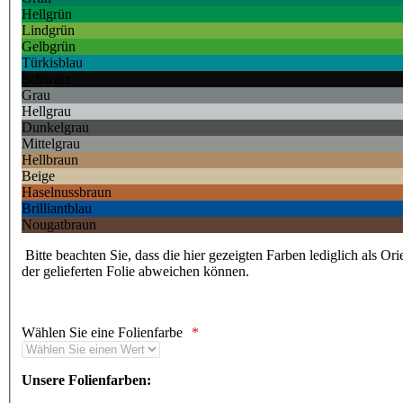
Hellgrün
Lindgrün
Gelbgrün
Türkisblau
Schwarz
Grau
Hellgrau
Dunkelgrau
Mittelgrau
Hellbraun
Beige
Haselnussbraun
Brilliantblau
Nougatbraun
Bitte beachten Sie, dass die hier gezeigten Farben lediglich als Or
der gelieferten Folie abweichen können.
Wählen Sie eine Folienfarbe
Unsere Folienfarben: