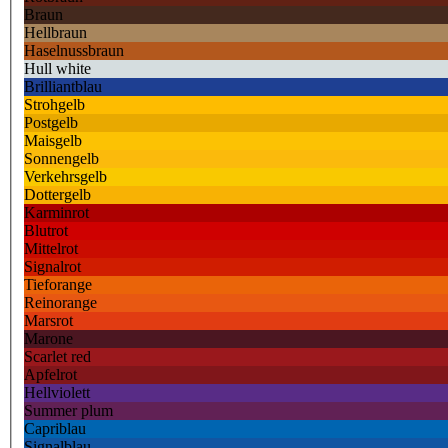
Braun
Hellbraun
Haselnussbraun
Hull white
Brilliantblau
Strohgelb
Postgelb
Maisgelb
Sonnengelb
Verkehrsgelb
Dottergelb
Karminrot
Blutrot
Mittelrot
Signalrot
Tieforange
Reinorange
Marsrot
Marone
Scarlet red
Apfelrot
Hellviolett
Summer plum
Capriblau
Signalblau