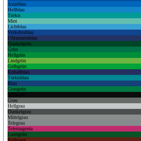
Azurblau
Hellblau
Türkis
Mint
Lichtblau
Verkehrsblau
Ultramarinblau
Dunkelgrün
Grün
Hellgrün
Lindgrün
Gelbgrün
Kobaltblau
Türkisblau
Blau
Grasgrün
Schwarz
Grau
Hellgrau
Dunkelgrau
Mittelgrau
Telegrau
Telemagenta
Laubgrün
Rotbraun