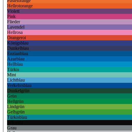
Pastelorange
Hellrotorange
Violett
Pink
Flieder
Lavendel
Hellrosa
Orangerot
Königsblau
Dunkelblau
Enzianblau
Azurblau
Hellblau
Türkis
Mint
Lichtblau
Verkehrsblau
Dunkelgrün
Grün
Hellgrün
Lindgrün
Gelbgrün
Türkisblau
Schwarz
Grau