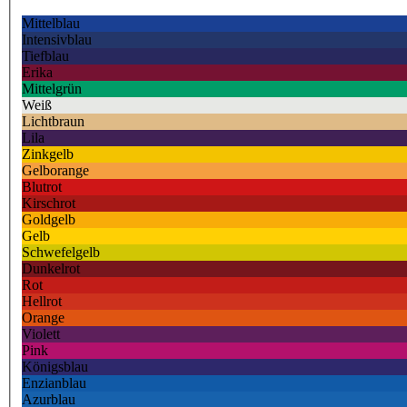
Mittelblau
Intensivblau
Tiefblau
Erika
Mittelgrün
Weiß
Lichtbraun
Lila
Zinkgelb
Gelborange
Blutrot
Kirschrot
Goldgelb
Gelb
Schwefelgelb
Dunkelrot
Rot
Hellrot
Orange
Violett
Pink
Königsblau
Enzianblau
Azurblau