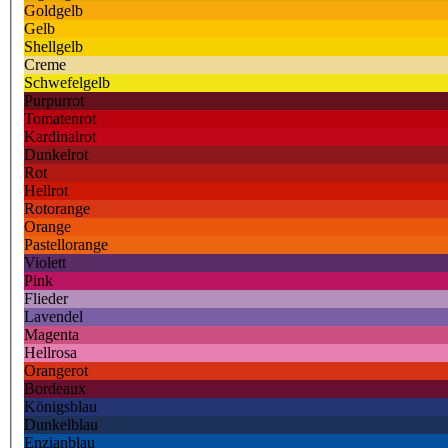
Goldgelb
Gelb
Shellgelb
Creme
Schwefelgelb
Purpurrot
Tomatenrot
Kardinalrot
Dunkelrot
Rot
Hellrot
Rotorange
Orange
Pastellorange
Violett
Pink
Flieder
Lavendel
Magenta
Hellrosa
Orangerot
Bordeaux
Königsblau
Dunkelblau
Enzianblau