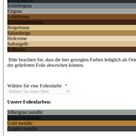
Komatsugrau
Schiefergrau
Eisgrau
Lehmbraun
Schokoladenbraun
Beigebraun
Saharabeige
Hellcreme
Safrangelb
Erdbraun
Bitte beachten Sie, dass die hier gezeigten Farben lediglich als Or
der gelieferten Folie abweichen können.
Wählen Sie eine Folienfarbe
Unsere Folienfarben:
Silbergrau metallic
Anthrazit metallic
Gold metallic
Graphit metallic