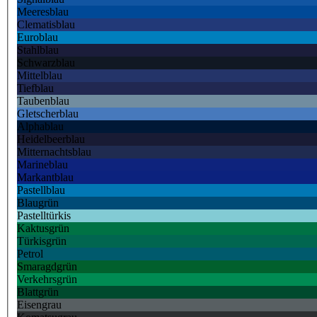
Meeresblau
Clematisblau
Euroblau
Stahlblau
Schwarzblau
Mittelblau
Tiefblau
Taubenblau
Gletscherblau
Alphablau
Heidelbeerblau
Mitternachtsblau
Marineblau
Markantblau
Pastellblau
Blaugrün
Pastelltürkis
Kaktusgrün
Türkisgrün
Petrol
Smaragdgrün
Verkehrsgrün
Blattgrün
Eisengrau