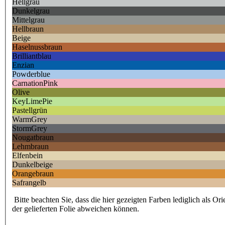
Hellgrau
Dunkelgrau
Mittelgrau
Hellbraun
Beige
Haselnussbraun
Brilliantblau
Enzian
Powderblue
CarnationPink
Olive
KeyLimePie
Pastellgrün
WarmGrey
StormGrey
Nougatbraun
Lehmbraun
Elfenbein
Dunkelbeige
Orangebraun
Safrangelb
Bitte beachten Sie, dass die hier gezeigten Farben lediglich als Or
der gelieferten Folie abweichen können.