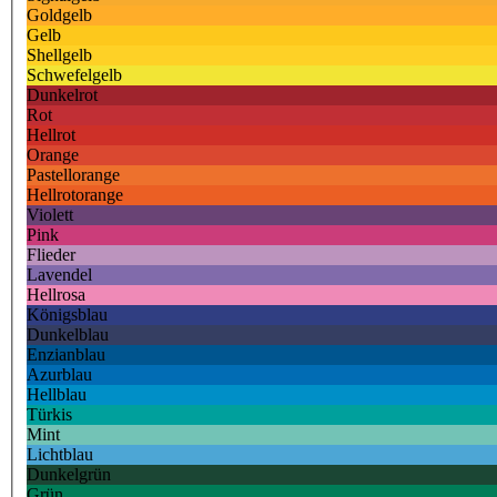
Goldgelb
Gelb
Shellgelb
Schwefelgelb
Dunkelrot
Rot
Hellrot
Orange
Pastellorange
Hellrotorange
Violett
Pink
Flieder
Lavendel
Hellrosa
Königsblau
Dunkelblau
Enzianblau
Azurblau
Hellblau
Türkis
Mint
Lichtblau
Dunkelgrün
Grün