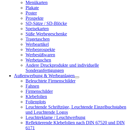
Menükarten
Plakate
Poster
Prospekte
SD-Sätze / SD-Blöcke
Speisekarten
Süße Werbegeschenke
Tragetaschen
Werbeartikel
Werbeprospekte
Werbesüßwaren
Werbetaschen
Andere Druckprodukte und individuelle
Sonderanfertigungen
Außenwerbung & Werbeanlagen
Beleuchtete Firmenschilder
Fahnen
Firmenschilder
Klebefolien
Folienplots
Leuchtende Schriftzüge, Leuchtende Einzelbuchstaben
und Leuchtende Logos
Leuchtreklame / Leuchtwerbung
Reflektierende Klebefolien nach DIN 67520 und DIN
6171